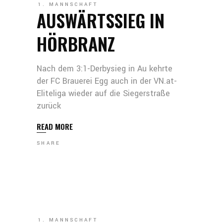
1. MANNSCHAFT
AUSWÄRTSSIEG IN
HÖRBRANZ
Nach dem 3:1-Derbysieg in Au kehrte
der FC Brauerei Egg auch in der VN.at-
Eliteliga wieder auf die Siegerstraße
zurück
READ MORE
SHARE
1. MANNSCHAFT