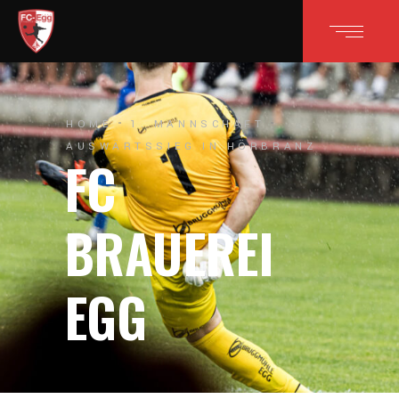
HOME
1. MANNSCHAFT
AUSWÄRTSSIEG IN HÖRBRANZ
FC
BRAUEREI
EGG