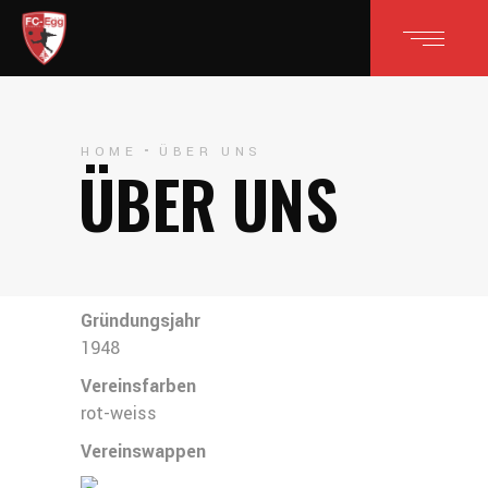
HOME
ÜBER UNS
ÜBER UNS
Gründungsjahr
1948
Vereinsfarben
rot-weiss
Vereinswappen