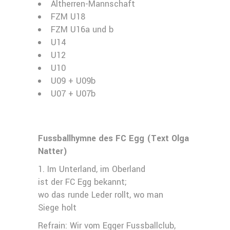
Altherren-Mannschaft
FZM U18
FZM U16a und b
U14
U12
U10
U09 + U09b
U07 + U07b
Fussballhymne des FC Egg (Text Olga
Natter)
1. Im Unterland, im Oberland
ist der FC Egg bekannt;
wo das runde Leder rollt, wo man
Siege holt
Refrain: Wir vom Egger Fussballclub,