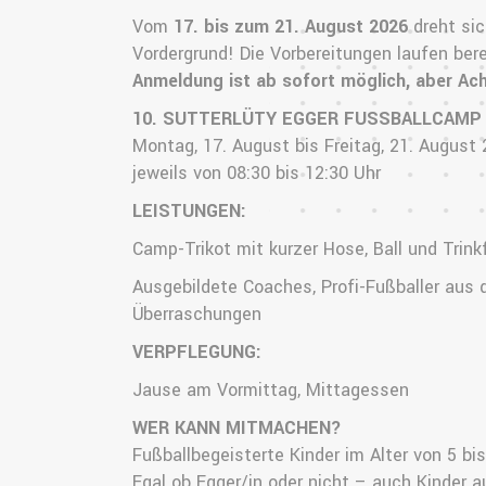
Vom
17. bis zum 21. August 2026
dreht si
Vordergrund! Die Vorbereitungen laufen bere
Anmeldung ist ab sofort möglich, aber Ach
10. SUTTERLÜTY EGGER FUSSBALLCAMP
Montag, 17. August bis Freitag, 21. August
jeweils von 08:30 bis 12:30 Uhr
LEISTUNGEN:
Camp-Trikot mit kurzer Hose, Ball und Trink
Ausgebildete Coaches, Profi-Fußballer aus 
Überraschungen
VERPFLEGUNG:
Jause am Vormittag, Mittagessen
WER KANN MITMACHEN?
Fußballbegeisterte Kinder im Alter von 5 bi
Egal ob Egger/in oder nicht – auch Kinder 