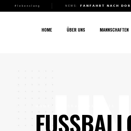
MARCO ROTHMUND WIRD NEUER 1B-TRAINER
NEWS:
VORBEREITUNG 2026: KURS AUF DIE NEUE SAISON
𝗙𝗔𝗡𝗙𝗔𝗛𝗥𝗧 𝗡𝗔𝗖𝗛 𝗗𝗢𝗥
#lebenslang
Über uns
1. Mannsc
Vorstand
1b-Manns
HOME
ÜBER UNS
MANNSCHAFTEN
Geschichte
Nachwuch
Junkerau
Über uns
1. Mannschaf
Vorstand
1b-Mannscha
Geschichte
Nachwuchs
Junkerau
HOME
FUSSBALLCAMP 2026
FUSSBALL