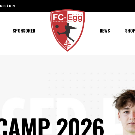
𝗡𝗕𝗜𝗥𝗡
MARCO ROTHMUND WIRD NEUER 1B-TRAINER
haft
chaft
SPONSOREN
NEWS
SHO
s
t
ft
CAMP 2026