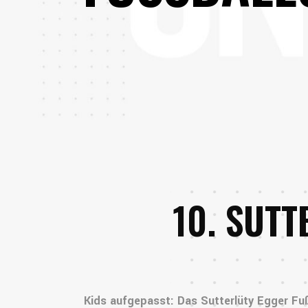
10. SUT
Kids aufgepasst: Das Sutterlüty Egger Fuß