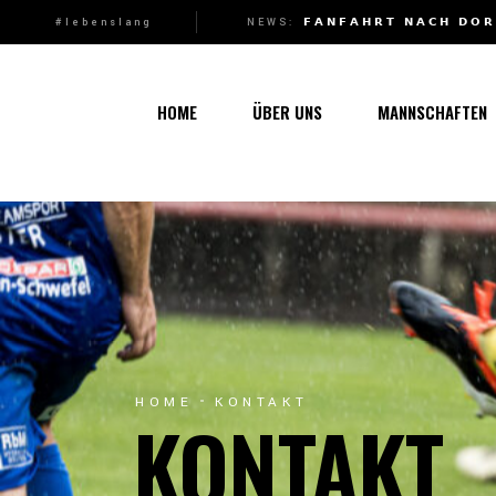
MARCO ROTHMUND WIRD NEUER 1B-TRAINER
NEWS:
VORBEREITUNG 2026: KURS AUF DIE NEUE SAISON
𝗙𝗔𝗡𝗙𝗔𝗛𝗥𝗧 𝗡𝗔𝗖𝗛 𝗗𝗢𝗥
#lebenslang
Über uns
1. Mannsc
Vorstand
1b-Manns
HOME
ÜBER UNS
MANNSCHAFTEN
Geschichte
Nachwuch
Junkerau
Über uns
1. Mannschaf
Vorstand
1b-Mannscha
Geschichte
Nachwuchs
Junkerau
HOME
KONTAKT
KONTAKT