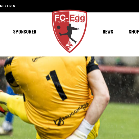
𝗡𝗕𝗜𝗥𝗡
MARCO ROTHMUND WIRD NEUER 1B-TRAINER
haft
chaft
SPONSOREN
NEWS
SHO
s
t
ft