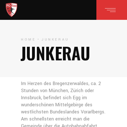
HOME
JUNKERAU
JUNKERAU
Im Herzen des Bregenzerwaldes, ca. 2
Stunden von München, Zürich oder
Innsbruck, befindet sich Egg im
wunderschönen Mittelgebirge des
westlichsten Bundeslandes Vorarlbergs.
Am schnellsten erreicht man die
Gemeinde über die Autobahnabfahrt