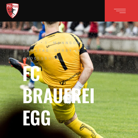
HOME
1. MANNSCHAFT
SAMSTAG: DERBY IN
ANDELSBUCH
FC
BRAUEREI
EGG