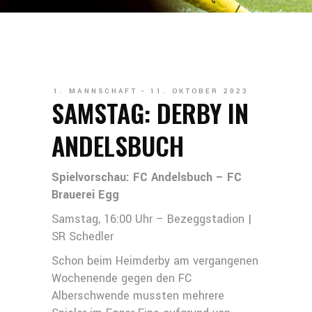
1. MANNSCHAFT
11. OKTOBER 2023
SAMSTAG: DERBY IN
ANDELSBUCH
Spielvorschau: FC Andelsbuch – FC
Brauerei Egg
Samstag, 16:00 Uhr – Bezeggstadion |
SR Schedler
Schon beim Heimderby am vergangenen
Wochenende gegen den FC
Alberschwende mussten mehrere