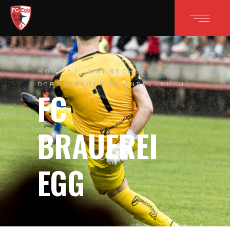
HOME
1. MANNSCHAFT
3:1-
DERBYERFOLG IN ANDELSBUCH
FC
BRAUEREI
EGG