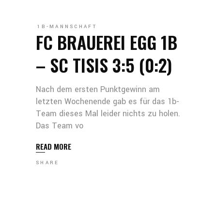
1B-MANNSCHAFT
FC BRAUEREI EGG 1B
– SC TISIS 3:5 (0:2)
Nach dem ersten Punktgewinn am
letzten Wochenende gab es für das 1b-
Team dieses Mal leider nichts zu holen.
Das Team vo
READ MORE
SHARE