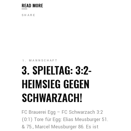
READ MORE
SHARE
1. MANNSCHAFT
3. SPIELTAG: 3:2-
HEIMSIEG GEGEN
SCHWARZACH!
FC Brauerei Egg – FC Schwarzach 3:2
(0:1) Tore für Egg: Elias Meusburger 51.
& 75., Marcel Meusburger 86. Es ist