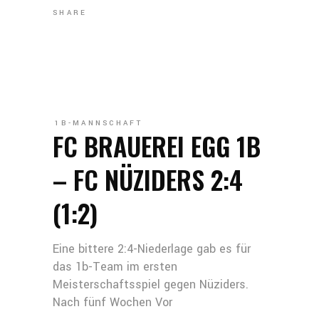
SHARE
1B-MANNSCHAFT
FC BRAUEREI EGG 1B
– FC NÜZIDERS 2:4
(1:2)
Eine bittere 2:4-Niederlage gab es für
das 1b-Team im ersten
Meisterschaftsspiel gegen Nüziders.
Nach fünf Wochen Vor