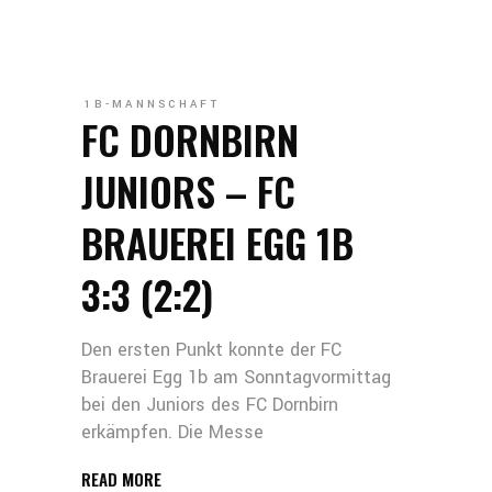
1B-MANNSCHAFT
FC DORNBIRN
JUNIORS – FC
BRAUEREI EGG 1B
3:3 (2:2)
Den ersten Punkt konnte der FC
Brauerei Egg 1b am Sonntagvormittag
bei den Juniors des FC Dornbirn
erkämpfen. Die Messe
READ MORE