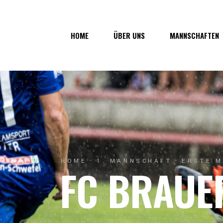
Über uns
1. Mannsc
HOME
ÜBER UNS
MANNSCHAFTEN
Vorstand
1b-Manns
Geschichte
Nachwuch
Junkerau
Über uns
1. Mannschaf
Vorstand
1b-Mannscha
Geschichte
Nachwuchs
Junkerau
HOME
1. MANNSCHAFT
ERSTE M
FC BRAUE