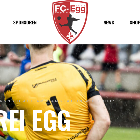
haft
SPONSOREN
NEWS
SHO
chaft
s
t
ft
ANNSCHAFT AM SAMSTAG IN WOLFURT!
REI EGG