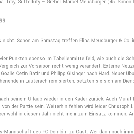
na, Troy, Sutterlüty – Greber, Marcel Meusburger (45. Simon 
Egg
s nicht. Schon am Samstag treffen Elias Meusburger & Co. i
 vier Punkten ebenso im Tabellenmittelfeld, wie auch die Sc
Vergleich zur Vorsaison recht wenig verändert. Externe Neuz
Goalie Cetin Batir und Philipp Gisinger nach Hard. Neuer Übun
henende in Lauterach remisierten, setzten sie sich am Dien
 nach seinem Urlaub wieder in den Kader zurück. Auch Murat 
von der Partie sein. Weiterhin fehlen wird leider Christoph La
ber wohl in diesem Jahr nicht mehr zum Einsatz kommen. A
rs-Mannschaft des FC Dornbirn zu Gast. Wer dann noch imme