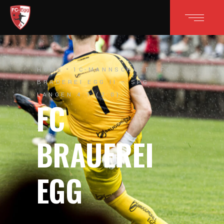
HOME
1C-MANNSCHAFT
FC
BRAUEREI EGG II – SPG
LANGEN 4:1 (2:0)
FC
BRAUEREI
EGG