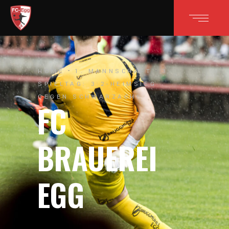
HOME
1. MANNSCHAFT
3.
SPIELTAG: 3:2-HEIMSIEG
GEGEN SCHWARZACH!
FC
BRAUEREI
EGG