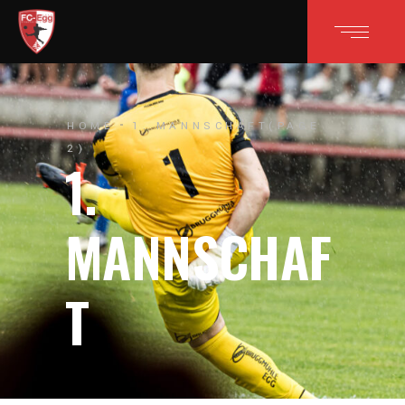
HOME
1. MANNSCHAFT
(PAGE
2)
1.
MANNSCHAF
T