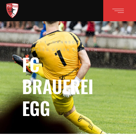
HOME
1. MANNSCHAFT
1:0-
HEIMSIEG GEGEN LUDESCH
FC
BRAUEREI
EGG