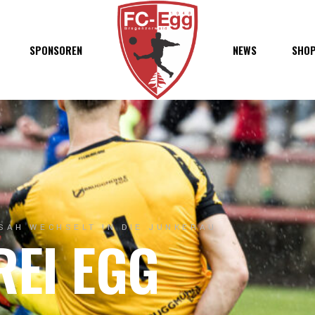
haft
SPONSOREN
NEWS
SHO
chaft
s
t
ft
SAH WECHSELT IN DIE JUNKERAU
REI EGG