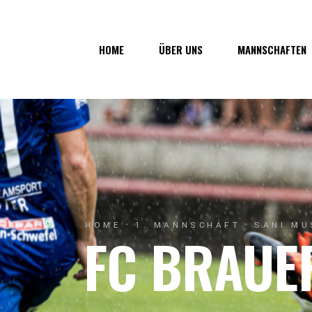
Über uns
1. Mannsc
HOME
ÜBER UNS
MANNSCHAFTEN
Vorstand
1b-Manns
Geschichte
Nachwuch
Junkerau
Über uns
1. Mannschaf
Vorstand
1b-Mannscha
Geschichte
Nachwuchs
Junkerau
HOME
1. MANNSCHAFT
SANI MU
FC BRAUE