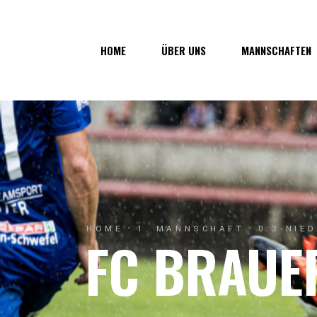
Über uns
1. Mannsc
HOME
ÜBER UNS
MANNSCHAFTEN
Vorstand
1b-Manns
Geschichte
Nachwuch
Junkerau
Über uns
1. Mannschaf
Vorstand
1b-Mannscha
Geschichte
Nachwuchs
Junkerau
HOME
1. MANNSCHAFT
0:3-NIE
FC BRAUE