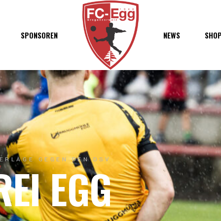
haft
SPONSOREN
NEWS
SHO
chaft
s
t
ft
DERLAGE GEGEN DEN DSV
REI EGG