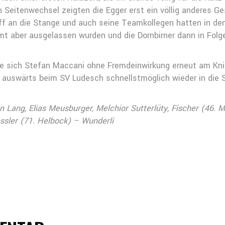
 Seitenwechsel zeigten die Egger erst ein völlig anderes G
f an die Stange und auch seine Teamkollegen hatten in den
t aber ausgelassen wurden und die Dornbirner dann in Folge
tzte sich Stefan Maccani ohne Fremdeinwirkung erneut am Kn
n auswärts beim SV Ludesch schnellstmöglich wieder in die S
n Lang, Elias Meusburger, Melchior Sutterlüty, Fischer (46.
essler (71. Helbock) – Wunderli