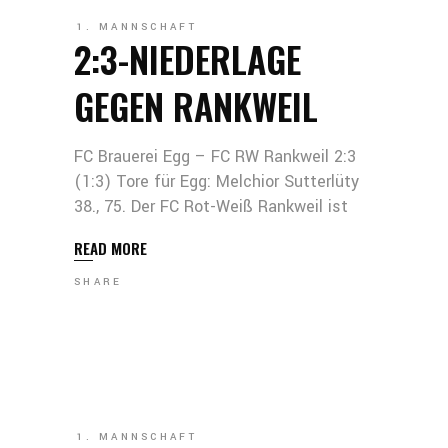
1. MANNSCHAFT
2:3-NIEDERLAGE
GEGEN RANKWEIL
FC Brauerei Egg – FC RW Rankweil 2:3
(1:3) Tore für Egg: Melchior Sutterlüty
38., 75. Der FC Rot-Weiß Rankweil ist
READ MORE
SHARE
1. MANNSCHAFT