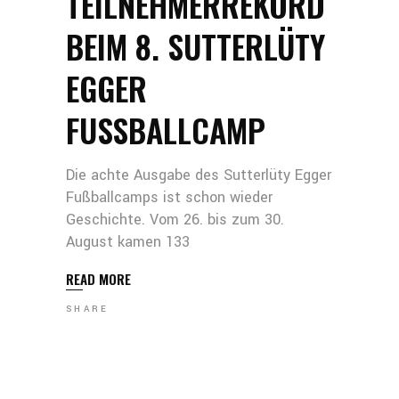
TEILNEHMERREKORD
BEIM 8. SUTTERLÜTY
EGGER
FUSSBALLCAMP
Die achte Ausgabe des Sutterlüty Egger
Fußballcamps ist schon wieder
Geschichte. Vom 26. bis zum 30.
August kamen 133
READ MORE
SHARE