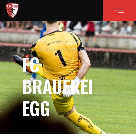
HOME
1. MANNSCHAFT
2:3-
NIEDERLAGE GEGEN RANKWEIL
FC
BRAUEREI
EGG