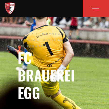
HOME
1. MANNSCHAFT
10.
SPIELTAG: 3:1-SIEG IN
LAUTERACH!
FC
BRAUEREI
EGG