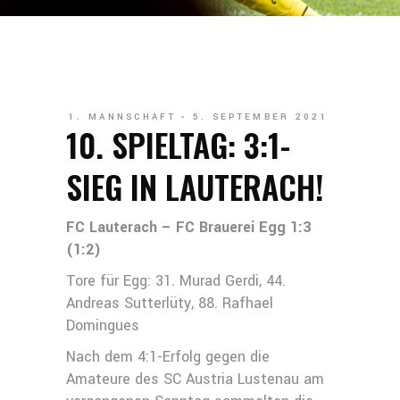
1. MANNSCHAFT
5. SEPTEMBER 2021
10. SPIELTAG: 3:1-
SIEG IN LAUTERACH!
FC Lauterach – FC Brauerei Egg 1:3
(1:2)
Tore für Egg: 31. Murad Gerdi, 44.
Andreas Sutterlüty, 88. Rafhael
Domingues
Nach dem 4:1-Erfolg gegen die
Amateure des SC Austria Lustenau am