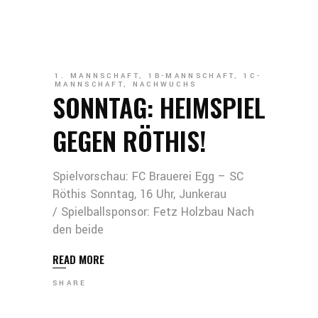
1. MANNSCHAFT
,
1B-MANNSCHAFT
,
1C-
MANNSCHAFT
,
NACHWUCHS
SONNTAG: HEIMSPIEL
GEGEN RÖTHIS!
Spielvorschau: FC Brauerei Egg – SC
Röthis Sonntag, 16 Uhr, Junkerau
/ Spielballsponsor: Fetz Holzbau Nach
den beide
READ MORE
SHARE