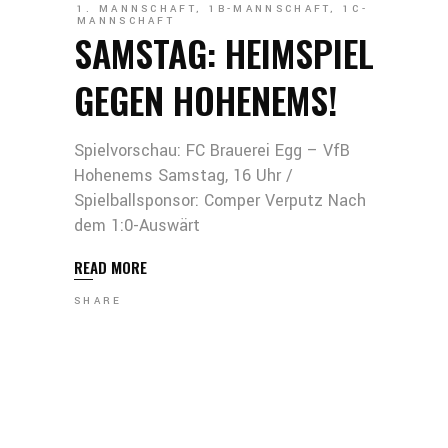
1. MANNSCHAFT
,
1B-MANNSCHAFT
,
1C-
MANNSCHAFT
SAMSTAG: HEIMSPIEL
GEGEN HOHENEMS!
Spielvorschau: FC Brauerei Egg – VfB
Hohenems Samstag, 16 Uhr /
Spielballsponsor: Comper Verputz Nach
dem 1:0-Auswärt
READ MORE
SHARE