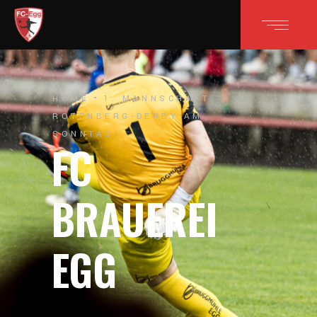
HOME
1. MANNSCHAFT
ROTENBERG-DERBY AM
SONNTAG!
FC
BRAUEREI
EGG