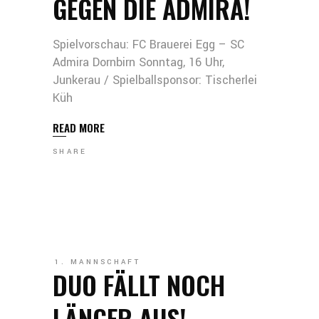
GEGEN DIE ADMIRA!
Spielvorschau: FC Brauerei Egg – SC
Admira Dornbirn Sonntag, 16 Uhr,
Junkerau / Spielballsponsor: Tischerlei
Küh
READ MORE
SHARE
1. MANNSCHAFT
DUO FÄLLT NOCH
LÄNGER AUS!