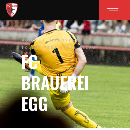
HOME
1. MANNSCHAFT
TOLLER TEST GEGEN BIZAU!
FC
BRAUEREI
EGG