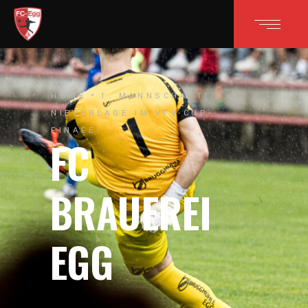
HOME
1. MANNSCHAFT
NIEDERLAGE IM VFV-CUP-
FINALE!
FC
BRAUEREI
EGG