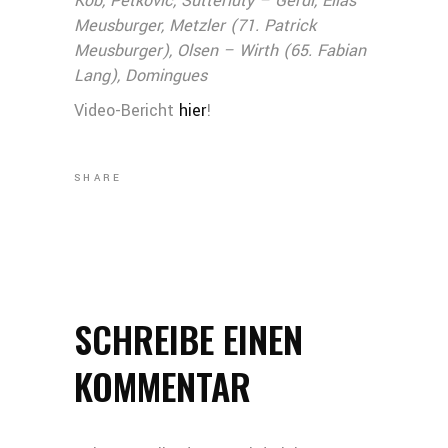
Köb, Petkovic, Sutterlüty – Gerdi, Elias
Meusburger, Metzler (71. Patrick
Meusburger), Olsen – Wirth (65. Fabian
Lang), Domingues
Video-Bericht
hier
!
SHARE
SCHREIBE EINEN
KOMMENTAR