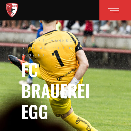
HOME
1. MANNSCHAFT
25.
SPIELTAG: 7:1-SIEG IN
NENZING!
FC
BRAUEREI
EGG