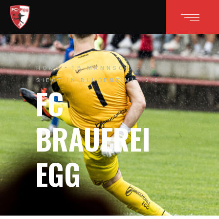
HOME
1B-MANNSCHAFT
1B
SIEGT IN BLUDENZ MIT 2:0!
FC
BRAUEREI
EGG