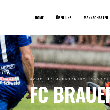
Über uns
1. Mannsc
HOME
ÜBER UNS
MANNSCHAFTEN
Vorstand
1b-Manns
Geschichte
Nachwuch
Junkerau
Über uns
1. Mannschaf
Vorstand
1b-Mannscha
Geschichte
Nachwuchs
Junkerau
HOME
1B-MANNSCHAFT
SAMSTAG
FC BRAUE