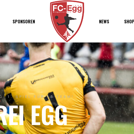
haft
SPONSOREN
NEWS
SHO
chaft
s
t
ft
: 1. SPIEL FÜR 1B-TEAM!
REI EGG