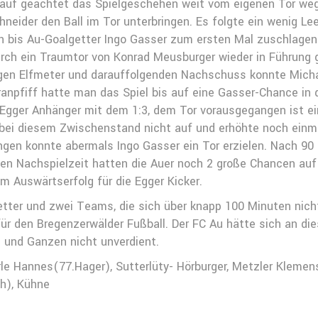
uf geachtet das Spielgeschehen weit vom eigenen Tor weg z
hneider den Ball im Tor unterbringen. Es folgte ein wenig L
uern bis Au-Goalgetter Ingo Gasser zum ersten Mal zuschlag
rch ein Traumtor von Konrad Meusburger wieder in Führung 
ligen Elfmeter und darauffolgenden Nachschuss konnte Micha
ranpfiff hatte man das Spiel bis auf eine Gasser-Chance in
 Egger Anhänger mit dem 1:3, dem Tor vorausgegangen ist 
ei diesem Zwischenstand nicht auf und erhöhte noch einma
en konnte abermals Ingo Gasser ein Tor erzielen. Nach 90 S
uten Nachspielzeit hatten die Auer noch 2 große Chancen auf
m Auswärtserfolg für die Egger Kicker.
Wetter und zwei Teams, die sich über knapp 100 Minuten nich
für den Bregenzerwälder Fußball. Der FC Au hätte sich an di
 und Ganzen nicht unverdient.
rle Hannes(77.Hager), Sutterlüty- Hörburger, Metzler Klemen
h), Kühne