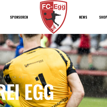
haft
SPONSOREN
NEWS
SHO
chaft
s
t
ft
-SIEG IN AU!
REI EGG