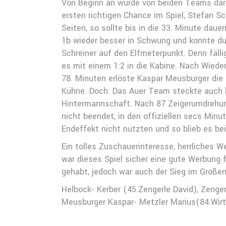
Von Beginn an wurde von beiden Teams dara
ersten richtigen Chance im Spiel, Stefan Sc
Seiten, so sollte bis in die 33. Minute da
1b wieder besser in Schwung und konnte du
Schreiner auf den Elfmeterpunkt. Denn fäl
es mit einem 1:2 in die Kabine. Nach Wiede
78. Minuten erlöste Kaspar Meusburger die
Kühne. Doch: Das Auer Team steckte auch b
Hintermannschaft. Nach 87 Zeigerumdrehung
nicht beendet, in den offiziellen secs Min
Endeffekt nicht nutzten und so blieb es bei
Ein tolles Zuschauerinteresse, herrliches 
war dieses Spiel sicher eine gute Werbung 
gehabt, jedoch war auch der Sieg im Großen
Helbock- Kerber (45.Zengerle David), Zenge
Meusburger Kaspar- Metzler Marius(84.Wirt