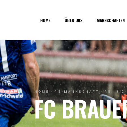
Über uns
1. Mannsc
HOME
ÜBER UNS
MANNSCHAFTEN
Vorstand
1b-Manns
Geschichte
Nachwuch
Junkerau
Über uns
1. Mannschaf
Vorstand
1b-Mannscha
Geschichte
Nachwuchs
Junkerau
HOME
1B-MANNSCHAFT
1B: 3:2
FC BRAUE