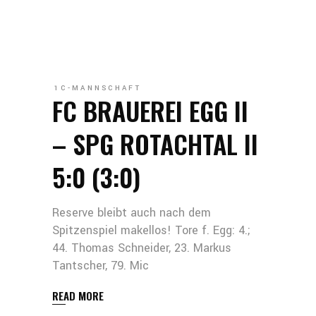
1C-MANNSCHAFT
FC BRAUEREI EGG II
– SPG ROTACHTAL II
5:0 (3:0)
Reserve bleibt auch nach dem
Spitzenspiel makellos! Tore f. Egg: 4.;
44. Thomas Schneider, 23. Markus
Tantscher, 79. Mic
READ MORE