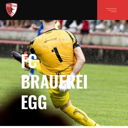
HOME
1B-MANNSCHAFT
1B:
3:3 GEGEN SATTEINS!
FC
BRAUEREI
EGG