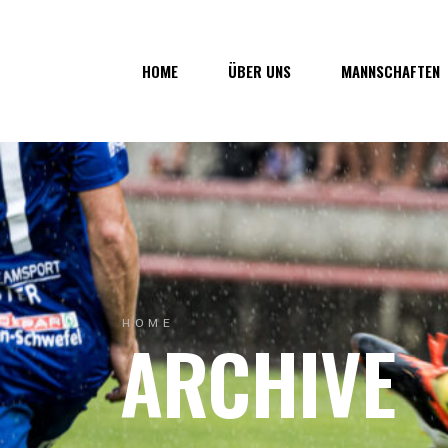
Über uns
1. Mannsc
HOME
ÜBER UNS
MANNSCHAFTEN
Vorstand
1b-Manns
Geschichte
Nachwuch
Junkerau
Über uns
1. Mannschaf
Vorstand
1b-Mannscha
Geschichte
Nachwuchs
Junkerau
HOME
ARCHIVE