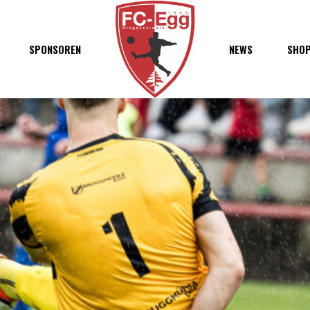
haft
SPONSOREN
NEWS
SHO
chaft
s
t
ft