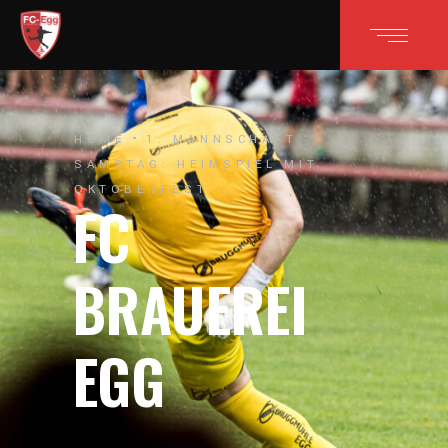
HOME
1. MANNSCHAFT
SAMSTAG: HEIMSPIEL MIT
OKTOBERFEST
FC
BRAUEREI
EGG