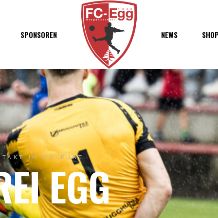
haft
SPONSOREN
NEWS
SHO
chaft
s
t
ft
FTAKT IN WOLFURT
REI EGG