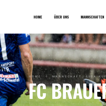
Über uns
1. Mannsc
HOME
ÜBER UNS
MANNSCHAFTEN
Vorstand
1b-Manns
Geschichte
Nachwuch
Junkerau
Über uns
1. Mannschaf
Vorstand
1b-Mannscha
Geschichte
Nachwuchs
Junkerau
HOME
1. MANNSCHAFT
LIGA-AU
FC BRAUE