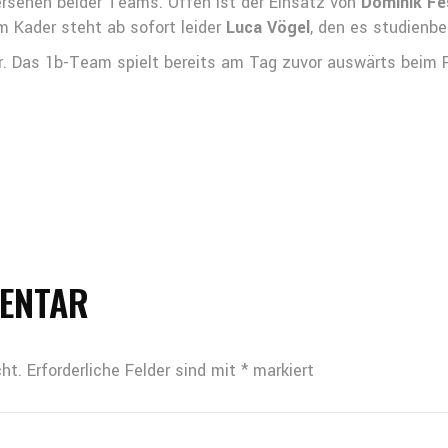
ersehen beider Teams. Offen ist der Einsatz von
Dominik Fe
m Kader steht ab sofort leider
Luca Vögel
, den es studienbe
hr. Das 1b-Team spielt bereits am Tag zuvor auswärts beim 
MENTAR
ht.
Erforderliche Felder sind mit
*
markiert