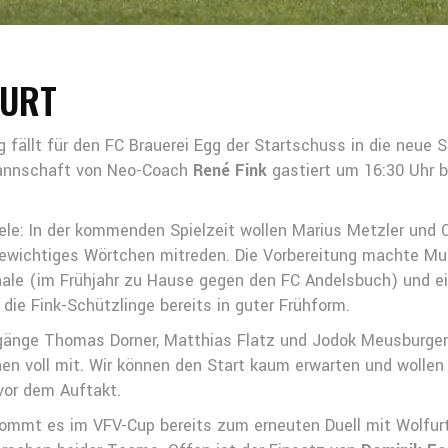
FURT
ällt für den FC Brauerei Egg der Startschuss in die neue S
 Mannschaft von Neo-Coach
René Fink
gastiert um 16:30 Uhr 
ele: In der kommenden Spielzeit wollen Marius Metzler und 
ewichtiges Wörtchen mitreden. Die Vorbereitung machte Mut
inale (im Frühjahr zu Hause gegen den FC Andelsbuch) und 
 die Fink-Schützlinge bereits in guter Frühform.
änge Thomas Dorner, Matthias Flatz und Jodok Meusburger 
en voll mit. Wir können den Start kaum erwarten und wolle
vor dem Auftakt.
 kommt es im VFV-Cup bereits zum erneuten Duell mit Wolfur