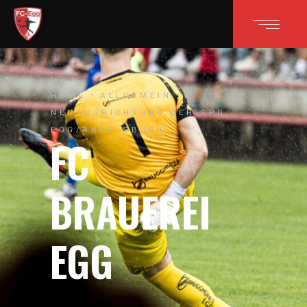
HOME
ALLGEMEIN
NEUAUSRICHTUNG DER SPG
EGG/ANDELSBUCH
FC
BRAUEREI
EGG