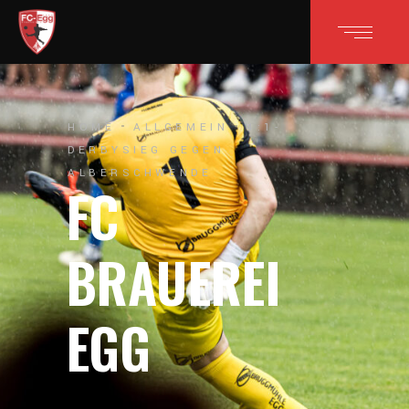
HOME
ALLGEMEIN
4:1-
DERBYSIEG GEGEN
ALBERSCHWENDE
FC
BRAUEREI
EGG