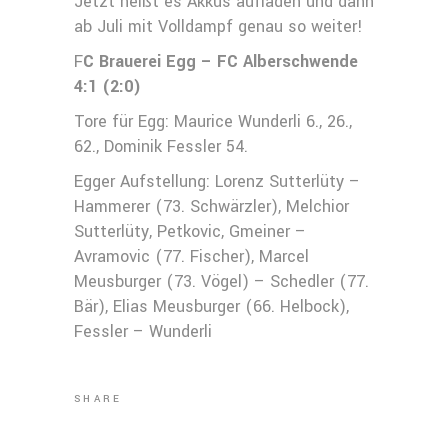
Jetzt heißt es Akkus aufladen und dann
ab Juli mit Volldampf genau so weiter!
F
C Brauerei Egg – FC Alberschwende
4:1 (2:0)
Tore für Egg: Maurice Wunderli 6., 26.,
62., Dominik Fessler 54.
Egger Aufstellung: Lorenz Sutterlüty –
Hammerer (73. Schwärzler), Melchior
Sutterlüty, Petkovic, Gmeiner –
Avramovic (77. Fischer), Marcel
Meusburger (73. Vögel) – Schedler (77.
Bär), Elias Meusburger (66. Helbock),
Fessler – Wunderli
SHARE