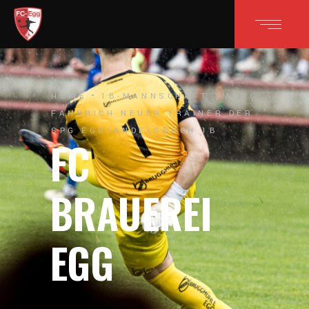
HOME
1B-MANNSCHAFT
MARC
FÄHNRICH NEUER TRAINER DER
SPG EGG/ANDELSBUCH 1B
FC
BRAUEREI
EGG