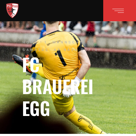
HOME
1. MANNSCHAFT
SAMSTAG: AB NACH GÖFIS!
FC
BRAUEREI
EGG