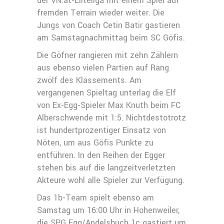
der VN.at-Eliteliga mit einem Spiel auf
fremden Terrain wieder weiter. Die
Jungs von Coach Cetin Batir gastieren
am Samstagnachmittag beim SC Göfis.
Die Göfner rangieren mit zehn Zählern
aus ebenso vielen Partien auf Rang
zwölf des Klassements. Am
vergangenen Spieltag unterlag die Elf
von Ex-Egg-Spieler Max Knuth beim FC
Alberschwende mit 1:5. Nichtdestotrotz
ist hundertprozentiger Einsatz von
Nöten, um aus Göfis Punkte zu
entführen. In den Reihen der Egger
stehen bis auf die langzeitverletzten
Akteure wohl alle Spieler zur Verfügung.
Das 1b-Team spielt ebenso am
Samstag um 16:00 Uhr in Hohenweiler,
die SPG Egg/Andelsbuch 1c gastiert um