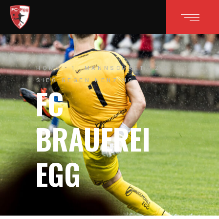
HOME
1. MANNSCHAFT
2:0-
SIEG GEGEN NENZING
FC
BRAUEREI
EGG