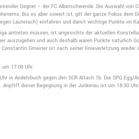
ommender Gegner – der FC Alberschwende. Die Auswahl von Co
henems. Bis es aber soweit ist, gilt der ganze Fokus dem
gegen Lauterach) einfahren und damit wichtige Punkte im K
iga antreten müssen, ist angesichts der aktuellen Konstella
 aber auszugehen und auch deshalb wären Punkte natürlich Go
Constantin Gmeiner ist nach seiner Knieverletzung wieder in
t um 17:00 Uhr.
hr in Andelsbuch gegen den SCR Altach 1b. Die SPG Egg/An
. Anpfiff dieser Begegnung in der Junkerau ist um 18:30 Uhr