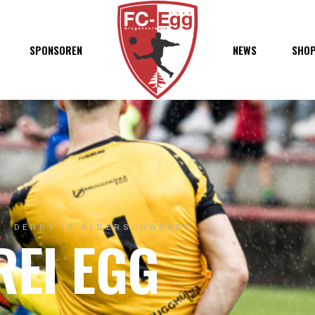
haft
SPONSOREN
NEWS
SHO
chaft
s
t
ft
: DERBY IN ALBERSCHWENDE
REI EGG