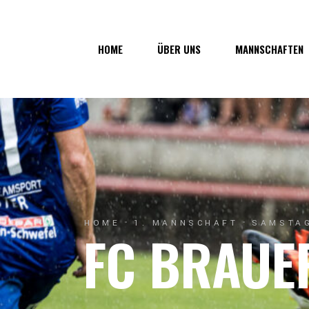
Über uns
1. Mannsc
HOME
ÜBER UNS
MANNSCHAFTEN
Vorstand
1b-Manns
Geschichte
Nachwuch
Junkerau
Über uns
1. Mannschaf
Vorstand
1b-Mannscha
Geschichte
Nachwuchs
Junkerau
HOME
1. MANNSCHAFT
SAMSTAG
FC BRAUE