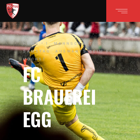
HOME
1. MANNSCHAFT
SAMSTAG: AUSWÄRTS BEIM FC
HÖCHST
FC
BRAUEREI
EGG