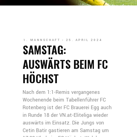
1. MANNSCHAFT
25. APRIL 2024
SAMSTAG:
AUSWÄRTS BEIM FC
HÖCHST
Nach dem 1:1-Remis vergangenes
Wochenende beim Tabellenführer FC
Rotenberg ist der FC Brauerei Egg auch
in Runde 18 der VN.at-Eliteliga wieder
auswärts im Einsatz. Die Jungs von
Cetin Batir gastieren am Samstag um