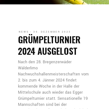
NEWS
30. DEZEMBER 2023
GRÜMPELTURNIER
2024 AUSGELOST
Nach den 28. Bregenzerwäder
Wälderlimo
Nachwuchshallenmeisterschaften vom
2. bis zum 4. Jänner 2024 findet
kommende Woche in der Halle der
Mittelschule auch wieder das Egger
Grümpelturnier statt. Sensationelle 19
Mannschaften sind bei der