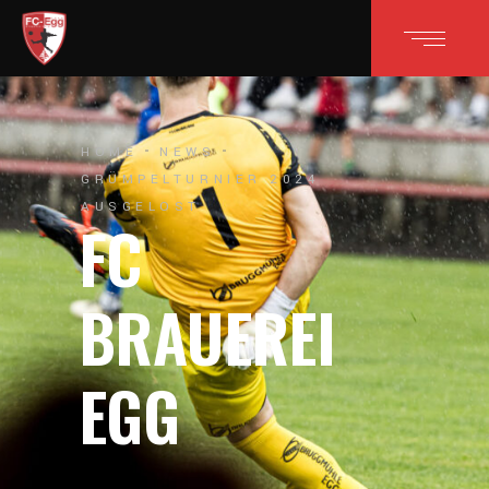
HOME
NEWS
GRÜMPELTURNIER 2024
AUSGELOST
FC
BRAUEREI
EGG