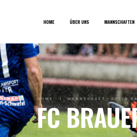
Über uns
1. Mannsc
HOME
ÜBER UNS
MANNSCHAFTEN
Vorstand
1b-Manns
Geschichte
Nachwuch
Junkerau
Über uns
1. Mannschaf
Vorstand
1b-Mannscha
Geschichte
Nachwuchs
Junkerau
HOME
1. MANNSCHAFT
CETIN B
FC BRAUE