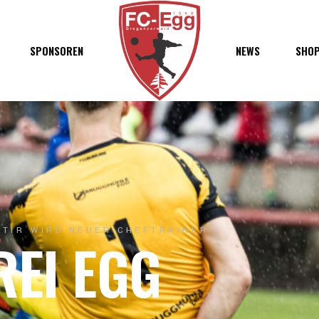
haft
SPONSOREN
NEWS
SHO
chaft
s
t
ft
ATIR WIRD NEUER CHEFTRAINER
REI EGG