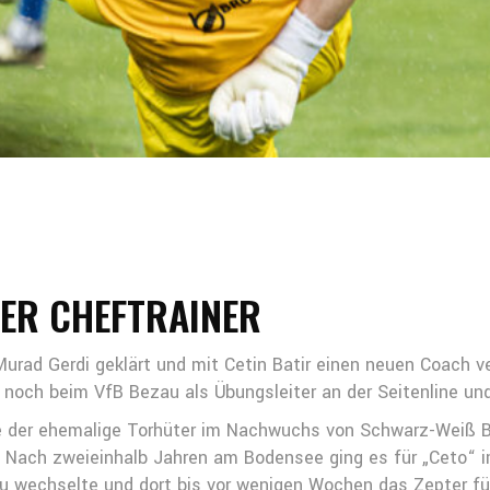
UER CHEFTRAINER
urad Gerdi geklärt und mit Cetin Batir einen neuen Coach ver
noch beim VfB Bezau als Übungsleiter an der Seitenline un
e der ehemalige Torhüter im Nachwuchs von Schwarz-Weiß Br
t. Nach zweieinhalb Jahren am Bodensee ging es für „Ceto
u wechselte und dort bis vor wenigen Wochen das Zepter füh