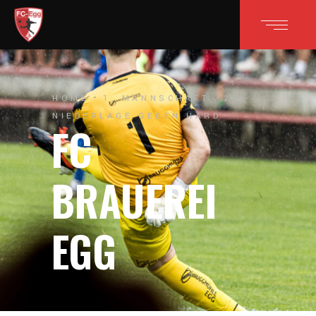
HOME
1. MANNSCHAFT
2:4-
NIEDERLAGE GEGEN HARD
FC
BRAUEREI
EGG