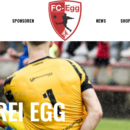
haft
SPONSOREN
NEWS
SHO
chaft
s
t
ft
: AUSWÄRTS IN ALTACH!
REI EGG