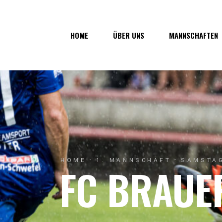
Über uns
1. Mannsc
HOME
ÜBER UNS
MANNSCHAFTEN
Vorstand
1b-Manns
Geschichte
Nachwuch
Junkerau
Über uns
1. Mannschaf
Vorstand
1b-Mannscha
Geschichte
Nachwuchs
Junkerau
HOME
1. MANNSCHAFT
SAMSTAG
FC BRAUE