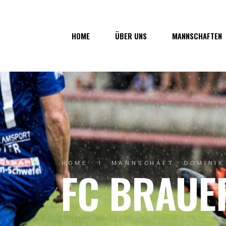
Über uns
1. Mannsc
HOME
ÜBER UNS
MANNSCHAFTEN
Vorstand
1b-Manns
Geschichte
Nachwuch
Junkerau
Über uns
1. Mannschaf
Vorstand
1b-Mannscha
Geschichte
Nachwuchs
Junkerau
HOME
1. MANNSCHAFT
DOMINIK
FC BRAUE