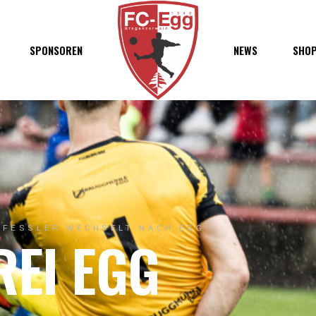
haft
SPONSOREN
NEWS
SHO
chaft
s
t
ft
 FESSLER WECHSELT NACH EGG!
REI EGG