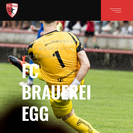
HOME
1. MANNSCHAFT
ES
GEHT WIEDER LOS: SAMSTAG IN
LAUTERACH!
FC
BRAUEREI
EGG