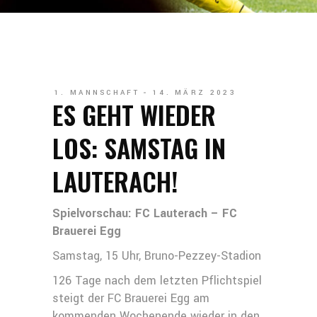
1. MANNSCHAFT
14. MÄRZ 2023
ES GEHT WIEDER
LOS: SAMSTAG IN
LAUTERACH!
Spielvorschau: FC Lauterach – FC
Brauerei Egg
Samstag, 15 Uhr, Bruno-Pezzey-Stadion
126 Tage nach dem letzten Pflichtspiel
steigt der FC Brauerei Egg am
kommenden Wochenende wieder in den