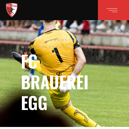
HOME
1. MANNSCHAFT
WINTERVORBEREITUNG 2023
FC
BRAUEREI
EGG