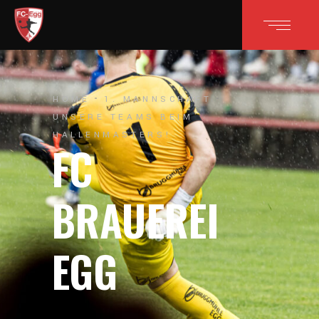
HOME
1. MANNSCHAFT
UNSERE TEAMS BEIM
HALLENMASTERS!
FC
BRAUEREI
EGG