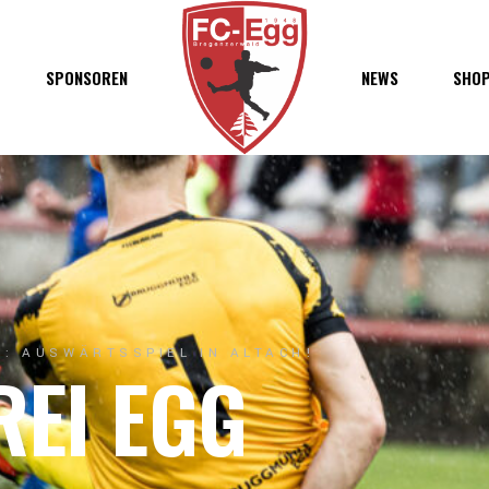
haft
SPONSOREN
NEWS
SHO
chaft
s
t
ft
: AUSWÄRTSSPIEL IN ALTACH!
REI EGG