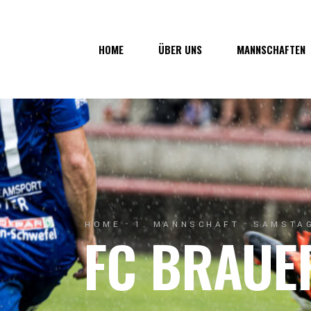
Über uns
1. Mannsc
HOME
ÜBER UNS
MANNSCHAFTEN
Vorstand
1b-Manns
Geschichte
Nachwuch
Junkerau
Über uns
1. Mannschaf
Vorstand
1b-Mannscha
Geschichte
Nachwuchs
Junkerau
HOME
1. MANNSCHAFT
SAMSTAG
FC BRAUE