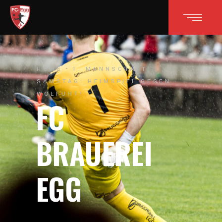
HOME
1. MANNSCHAFT
SAMSTAG: HEIMSPIEL GEGEN
WOLFURT!
FC
BRAUEREI
EGG