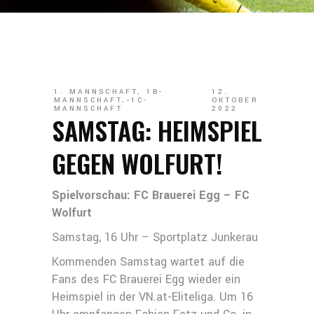
1. MANNSCHAFT
,
1B-
12.
MANNSCHAFT
,
1C-
OKTOBER
MANNSCHAFT
2022
SAMSTAG: HEIMSPIEL
GEGEN WOLFURT!
Spielvorschau: FC Brauerei Egg – FC
Wolfurt
Samstag, 16 Uhr – Sportplatz Junkerau
Kommenden Samstag wartet auf die
Fans des FC Brauerei Egg wieder ein
Heimspiel in der VN.at-Eliteliga. Um 16